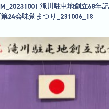
LBUM_20231001 滝川駐屯地創立6
24会味覚まつり_231006_18